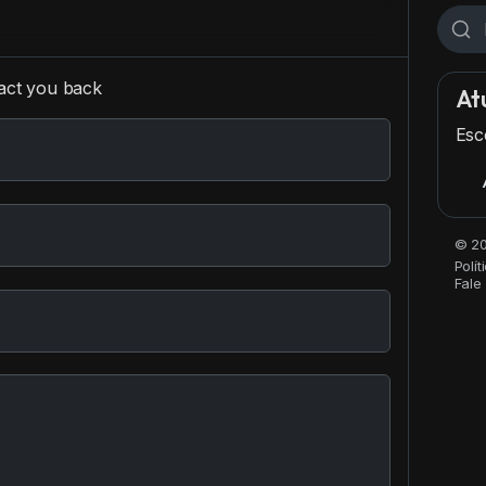
tact you back
Atu
Esc
© 20
Polí
Fale