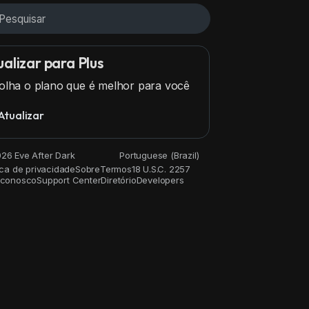
alizar para Plus
olha o plano que é melhor para você
Atualizar
26 Eve After Dark
Portuguese (Brazil)
tica de privacidade
Sobre
Termos
18 U.S.C. 2257
 conosco
Support Center
Diretório
Developers